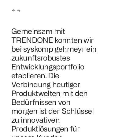
s
Gemeinsam mit
Mit den E
r
TRENDONE konnten wir
dem Proje
bei syskomp gehmeyr ein
unsere Pr
d
zukunftsrobustes
Roadmap 
Entwicklungsportfolio
ein zukun
etablieren. Die
Produktpor
Verbindung heutiger
Grundlage
Produktwelten mit den
Wachstum
Bedürfnissen von
morgen ist der Schlüssel
zu innovativen
Stefan Mostert
Produktlösungen für
Geschäftsführe