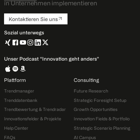
in Unternehmen implementieren
Kontaktieren Sie uns
Sozial unterwegs
Unser Podcast “Innovation geht anders”
Plattform
Consulting
Trendmanager
Future Research
Trenddatenbank
Strategic Foresight Setup
Trendbewertung & Trendradar
Growth Opportunities
Innovationsfelder & Projekte
Innovation Fields & Portfolio
Help Center
Strategic Scenario Planning
FAQs
AI Campus