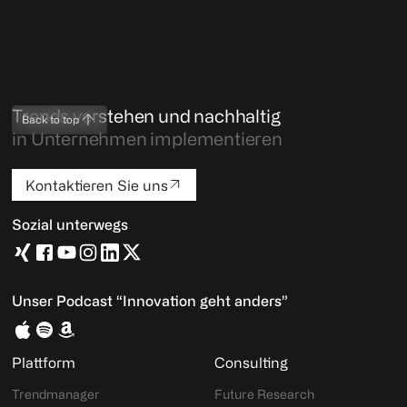
Trends verstehen und nachhaltig
Back to top
in Unternehmen implementieren
Kontaktieren Sie uns
Sozial unterwegs
Unser Podcast “Innovation geht anders”
Plattform
Consulting
Trendmanager
Future Research