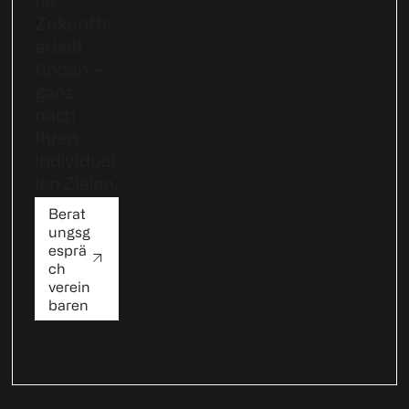
he
Zukunfts
arbeit
finden –
ganz
nach
Ihren
individuel
len Zielen.
Berat
ungsg
esprä
ch
verein
baren