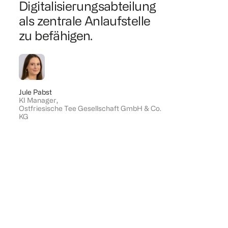
Digitalisierungsabteilung
Voraussch
als zentrale Anlaufstelle
Alternati
zu befähigen.
zeigen di
unserer 
ermöglich
Vorbereit
Jule Pabst
und Ungew
KI Manager
,
Ostfriesische Tee Gesellschaft GmbH & Co.
KG
.
Hossein Kharazi
Corporate Deve
SEMPERIT
,
Semperit
,