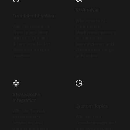
KI-Analyse
Trendidentifikation
Wie unsere KI-
Wie Sie relevante
Funktionen
Trends aus über
Marktveränderung
200.000 Quellen
en schneller
filtern und für Ihr
identifizieren und
Geschäft nutzbar
Zusammenhänge
machen
aufdecken
Strategische
Integration
Custom Topics
Wie Sie Trends
systematisch
Wie Sie den
bewerten und
Trendmanager auf
daraus konkrete
Ihre spezifischen