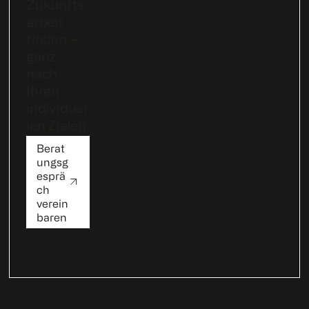
Zukunfts
arbeit
finden –
ganz
nach
Ihren
individuel
len Zielen.
Berat
ungsg
esprä
ch
verein
baren