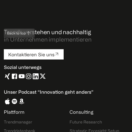
Trends verstehen und nachhaltig
Back to top
in Unternehmen implementieren
Kontaktieren Sie uns
Sozial unterwegs
Unser Podcast “Innovation geht anders”
Plattform
Consulting
Trendmanager
Future Research
Trenddatenbank
Strategic Foresight Setup