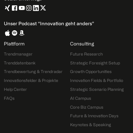
Unser Podcast “Innovation geht anders”
Plattform
Consulting
Trendmanager
Future Research
Trenddatenbank
Strategic Foresight Setup
Trendbewertung & Trendradar
Growth Opportunities
Innovationsfelder & Projekte
Innovation Fields & Portfolio
Help Center
Strategic Scenario Planning
FAQs
AI Campus
Core Biz Campus
Future & Innovation Days
Keynotes & Speaking