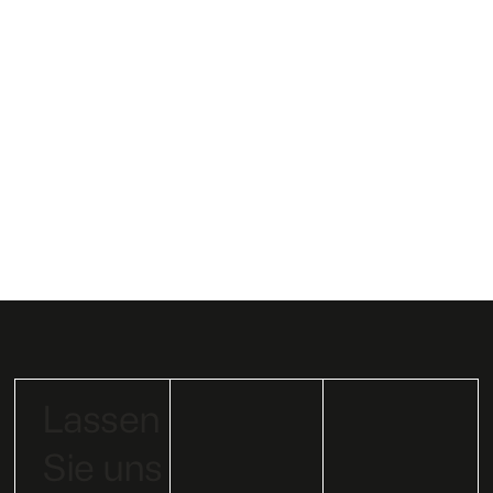
Industrieller 3D-Druck, Additive Fertigung
Shaping the Future of Learning
Lassen
Sie uns