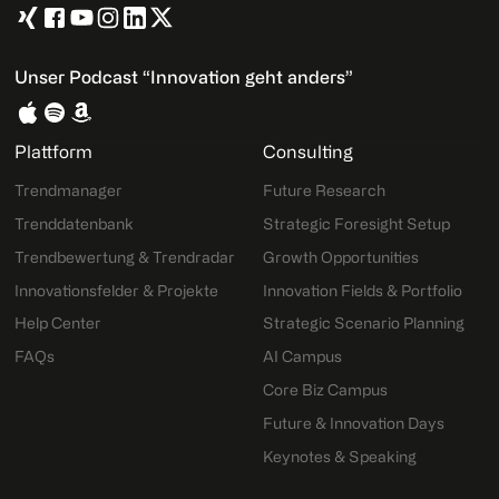
Unser Podcast “Innovation geht anders”
Plattform
Consulting
Trendmanager
Future Research
Trenddatenbank
Strategic Foresight Setup
Trendbewertung & Trendradar
Growth Opportunities
Innovationsfelder & Projekte
Innovation Fields & Portfolio
Help Center
Strategic Scenario Planning
FAQs
AI Campus
Core Biz Campus
Future & Innovation Days
Keynotes & Speaking