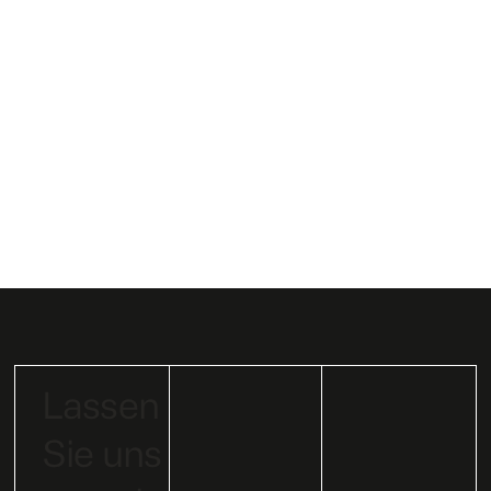
Industrieller 3D-Druck, Additive Fertigung
Shaping the Future of Learning
Lassen
Sie uns