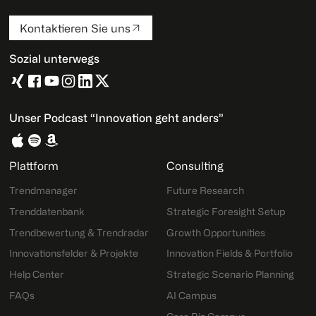
Kontaktieren Sie uns
Sozial unterwegs
Unser Podcast “Innovation geht anders”
Plattform
Consulting
Trendmanager
Future Research
Trenddatenbank
Strategic Foresight Setup
Trendbewertung & Trendradar
Growth Opportunities
Innovationsfelder & Projekte
Innovation Fields & Portfolio
Help Center
Strategic Scenario Planning
FAQs
AI Campus