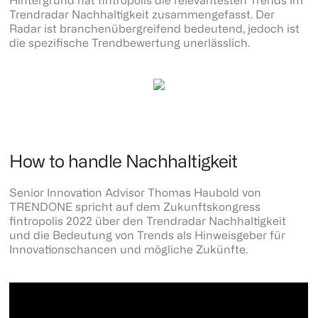
Hintergrund hat fintropolis die relevantesten Trends im
Trendradar Nachhaltigkeit zusammengefasst. Der
Radar ist branchenübergreifend bedeutend, jedoch ist
die spezifische Trendbewertung unerlässlich.
How to handle Nachhaltigkeit
Senior Innovation Advisor Thomas Haubold von
TRENDONE spricht auf dem Zukunftskongress
fintropolis 2022 über den Trendradar Nachhaltigkeit
und die Bedeutung von Trends als Hinweisgeber für
Innovationschancen und mögliche Zukünfte.