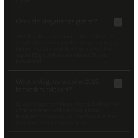
Hypes.
Wie viele Megatrends gibt es?
TRENDONE unterscheidet aktuell 18 Mega-
Trends, die zusammen das Trenduniversum
bilden. Ihre Zahl und Ausprägung werden
regelmäßig auf Relevanz überprüft und
aktualisiert.
Welche Megatrends sind 2026
besonders relevant?
Zu den prägenden Mega-Trends 2026 zählen
unter anderem Artificial Intelligence,
Intelligent Infrastructure, Healthstyle, Planet
Centricity und Future Skillsets.