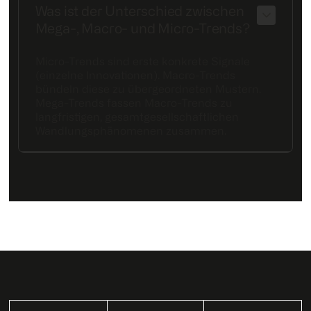
Was ist der Unterschied zwischen
Mega-, Macro- und Micro-Trends?
Micro-Trends sind erste konkrete Signale
(einzelne Innovationen). Macro-Trends
bündeln diese zu übergeordneten Mustern.
Mega-Trends fassen Macro-Trends zu
langfristigen, gesamtgesellschaftlichen
Wandlungsphänomenen zusammen.