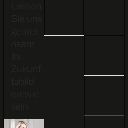
Lassen
Sie uns
gemei
nsam
Ihr
Zukunf
tsbild
entwic
keln