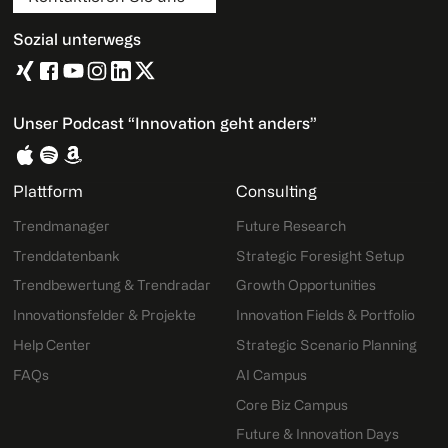
Sozial unterwegs
Unser Podcast “Innovation geht anders”
Plattform
Consulting
Trendmanager
Future Research
Trenddatenbank
Strategic Foresight Setup
Trendbewertung & Trendradar
Growth Opportunities
Innovationsfelder & Projekte
Innovation Fields & Portfolio
Help Center
Strategic Scenario Planning
FAQs
AI Campus
Core Biz Campus
Future & Innovation Days