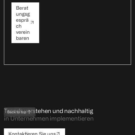
Berat
ungsg
esprä
ch
verein
baren
Trends verstehen und nachhaltig
Back to top
in Unternehmen implementieren
Kontaktieren Sie uns